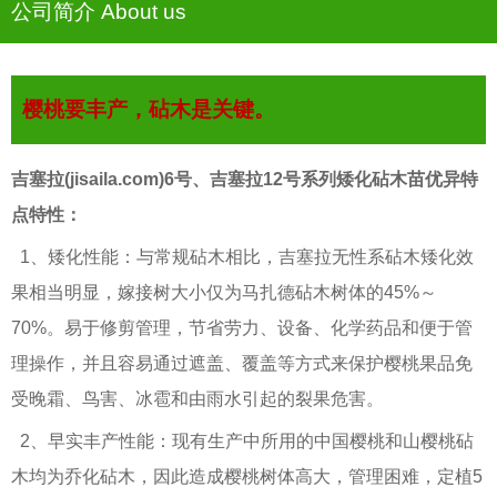
公司简介 About us
樱桃要丰产，砧木是关键。
吉塞拉(jisaila.com)6号、吉塞拉12号系列矮化砧木苗优异特
点特性：
1、矮化性能：与常规砧木相比，吉塞拉无性系砧木矮化效
果相当明显，嫁接树大小仅为马扎德砧木树体的45%～
70%。易于修剪管理，节省劳力、设备、化学药品和便于管
理操作，并且容易通过遮盖、覆盖等方式来保护樱桃果品免
受晚霜、鸟害、冰雹和由雨水引起的裂果危害。
2、早实丰产性能：现有生产中所用的中国樱桃和山樱桃砧
木均为乔化砧木，因此造成樱桃树体高大，管理困难，定植5