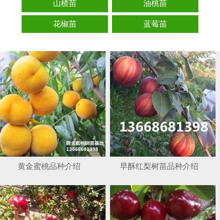
山楂苗
油桃苗
花椒苗
蓝莓苗
黄金蜜桃品种介绍
早酥红梨树苗品种介绍