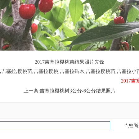
2017吉塞拉樱桃苗结果照片先锋
吉塞拉,樱桃苗,吉塞拉樱桃,吉塞拉砧木,吉塞拉樱桃苗,吉塞拉小
2017吉
上一条:
吉塞拉樱桃树3公分-6公分结果照片
*
您尚