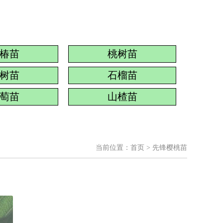
椿苗
桃树苗
树苗
石榴苗
萄苗
山楂苗
当前位置：
首页
> 先锋樱桃苗