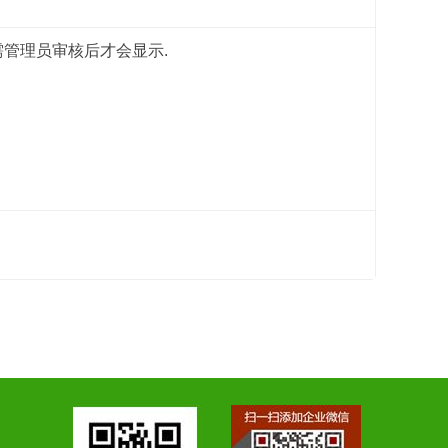
需管理员审核后才会显示.