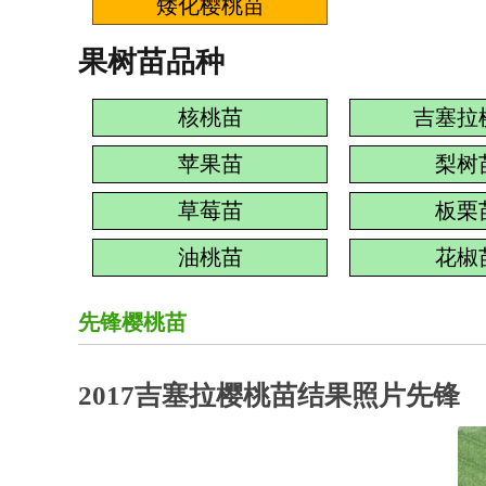
矮化樱桃苗
果树苗品种
核桃苗
吉塞拉
苹果苗
梨树
草莓苗
板栗
油桃苗
花椒
先锋樱桃苗
2017吉塞拉樱桃苗结果照片先锋